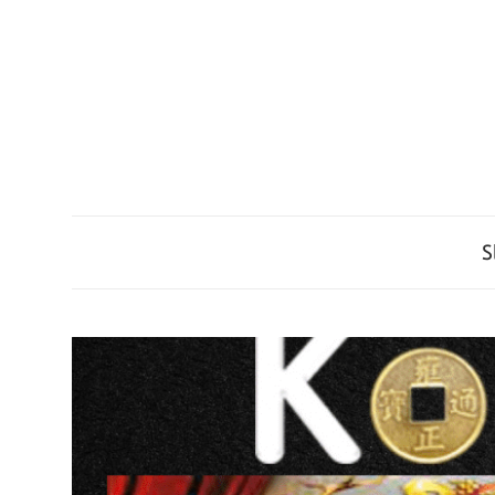
Skip
to
content
S