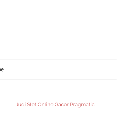
ne
Judi Slot Online Gacor Pragmatic