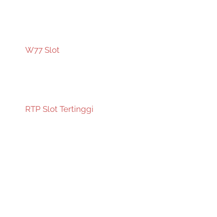
W77 Slot
RTP Slot Tertinggi