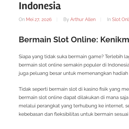
Indonesia
On
Mei 27, 2026
By
Arthur Allen
In
Slot Onl
Bermain Slot Online: Kenik
Siapa yang tidak suka bermain game? Terlebih la
bermain slot online semakin populer di Indonesia
juga peluang besar untuk memenangkan hadiah 
Tidak seperti bermain slot di kasino fisik yang 
bermain slot online dapat dilakukan di mana saj
melalui perangkat yang terhubung ke internet, s
kebebasan dan fleksibilitas untuk bermain sesua