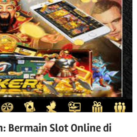
 Bermain Slot Online di