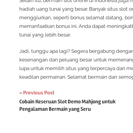
Selain itu, bermain slot online di Indonesia j
hadiah uang tunai yang besar. Banyak situs slo
menggiurkan, seperti bonus selamat datang, bon
memanfaatkan bonus ini, Anda dapat meningka
tunai yang lebih besar.
Jadi, tunggu apa lagi? Segera bergabung dengan s
kesenangan dan peluang besar untuk memenang
lupa untuk memilih situs yang terpercaya dan m
keadilan permainan. Selamat bermain dan semog
Navigasi
Previous Post
Cobain Keseruan Slot Demo Mahjong untuk
pos
Pengalaman Bermain yang Seru