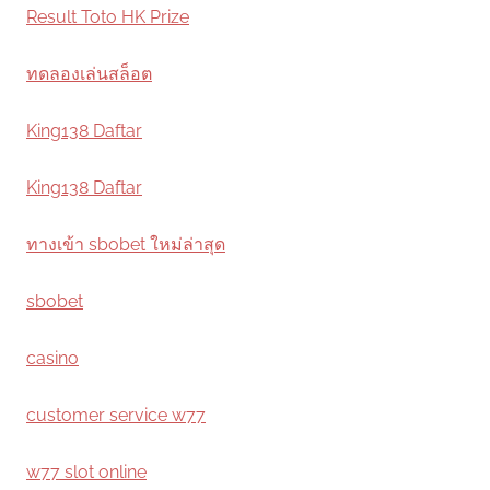
Result Toto HK Prize
ทดลองเล่นสล็อต
King138 Daftar
King138 Daftar
ทางเข้า sbobet ใหม่ล่าสุด
sbobet
casino
customer service w77
w77 slot online