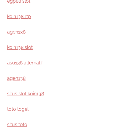
egp88 slot
koin138 rtp
agen138
koin138 slot
asu138 alternatif
agen138
situs slot koin138
toto togel
situs toto