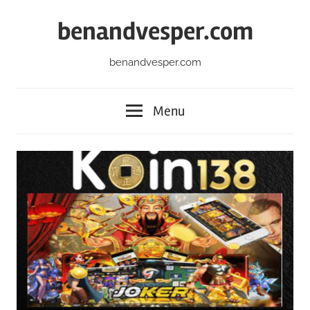
Skip
benandvesper.com
to
content
benandvesper.com
Menu