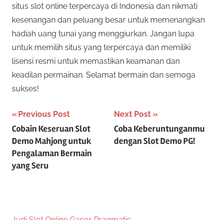
situs slot online terpercaya di Indonesia dan nikmati
kesenangan dan peluang besar untuk memenangkan
hadiah uang tunai yang menggiurkan. Jangan lupa
untuk memilih situs yang terpercaya dan memiliki
lisensi resmi untuk memastikan keamanan dan
keadilan permainan. Selamat bermain dan semoga
sukses!
Navigasi
Previous Post
Next Post
Cobain Keseruan Slot
Coba Keberuntunganmu
pos
Demo Mahjong untuk
dengan Slot Demo PG!
Pengalaman Bermain
yang Seru
Judi Slot Online Gacor Pragmatic