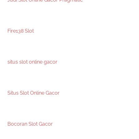
Fire138 Slot
situs slot online gacor
Situs Slot Online Gacor
Bocoran Slot Gacor