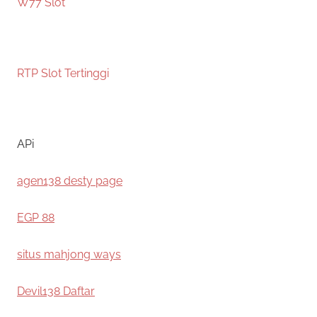
W77 Slot
RTP Slot Tertinggi
APi
agen138 desty page
EGP 88
situs mahjong ways
Devil138 Daftar