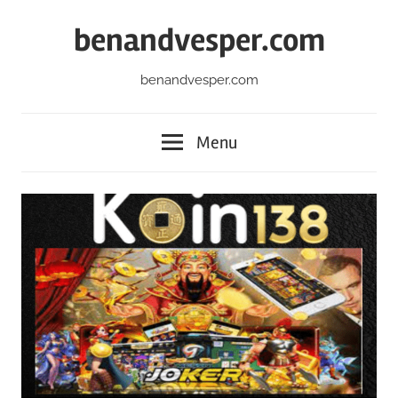
Skip
benandvesper.com
to
content
benandvesper.com
Menu