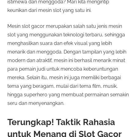
istimewa dan menggoda? Mari kita mengintip
keunikan dari mesin slot yang satu ini.
Mesin slot gacor merupakan salah satu jenis mesin
slot yang menggunakan teknologi terbaru, sehingga
menghasilkan suara dan efek visual yang lebih
menarik dan menggoda. Dengan tampilan yang lebih
modern dan atraktif, mesin ini berhasil menarik minat
para pemain judi untuk mencoba keberuntungan
mereka. Selain itu, mesin ini juga memiliki berbagai
tema yang beragam, mulai dari tema film, musik,
hingga superhero yang membuat permainan semakin
seru dan menyenangkan.
Terungkap! Taktik Rahasia
untuk Menang di Slot Gacor