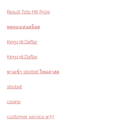
Result Toto HK Prize
ทดลองเล่นสล็อต
King138 Daftar
King138 Daftar
ทางเข้า sbobet ใหม่ล่าสุด
sbobet
casino
customer service w77