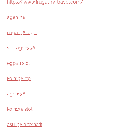
https://www.frugal-rv-travel.com/
agen138
naga138 login
slot agen338
egp88 slot
koin138 rtp
agen138
koin138 slot
asu138 alternatif