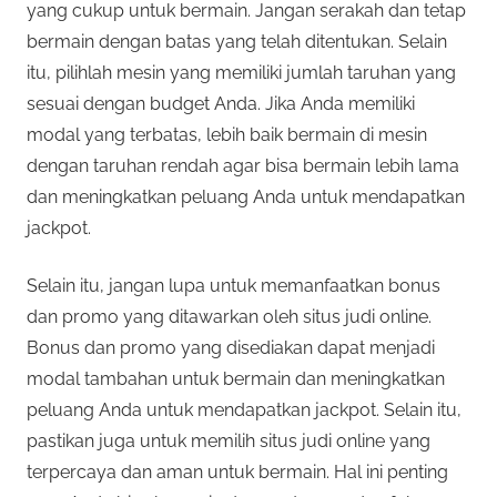
yang cukup untuk bermain. Jangan serakah dan tetap
bermain dengan batas yang telah ditentukan. Selain
itu, pilihlah mesin yang memiliki jumlah taruhan yang
sesuai dengan budget Anda. Jika Anda memiliki
modal yang terbatas, lebih baik bermain di mesin
dengan taruhan rendah agar bisa bermain lebih lama
dan meningkatkan peluang Anda untuk mendapatkan
jackpot.
Selain itu, jangan lupa untuk memanfaatkan bonus
dan promo yang ditawarkan oleh situs judi online.
Bonus dan promo yang disediakan dapat menjadi
modal tambahan untuk bermain dan meningkatkan
peluang Anda untuk mendapatkan jackpot. Selain itu,
pastikan juga untuk memilih situs judi online yang
terpercaya dan aman untuk bermain. Hal ini penting