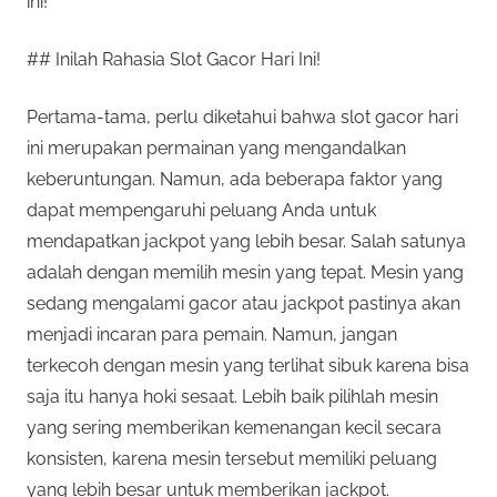
ini!
## Inilah Rahasia Slot Gacor Hari Ini!
Pertama-tama, perlu diketahui bahwa slot gacor hari
ini merupakan permainan yang mengandalkan
keberuntungan. Namun, ada beberapa faktor yang
dapat mempengaruhi peluang Anda untuk
mendapatkan jackpot yang lebih besar. Salah satunya
adalah dengan memilih mesin yang tepat. Mesin yang
sedang mengalami gacor atau jackpot pastinya akan
menjadi incaran para pemain. Namun, jangan
terkecoh dengan mesin yang terlihat sibuk karena bisa
saja itu hanya hoki sesaat. Lebih baik pilihlah mesin
yang sering memberikan kemenangan kecil secara
konsisten, karena mesin tersebut memiliki peluang
yang lebih besar untuk memberikan jackpot.