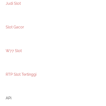
Judi Slot
Slot Gacor
W77 Slot
RTP Slot Tertinggi
APi