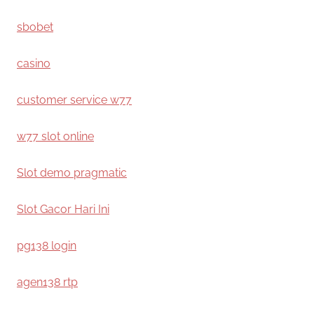
sbobet
casino
customer service w77
w77 slot online
Slot demo pragmatic
Slot Gacor Hari Ini
pg138 login
agen138 rtp