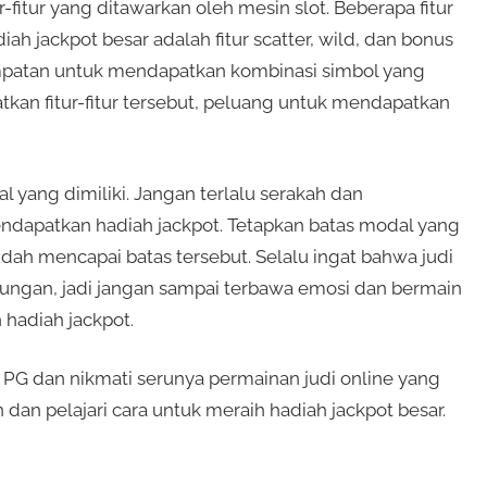
-fitur yang ditawarkan oleh mesin slot. Beberapa fitur
jackpot besar adalah fitur scatter, wild, dan bonus
mpatan untuk mendapatkan kombinasi simbol yang
an fitur-fitur tersebut, peluang untuk mendapatkan
 yang dimiliki. Jangan terlalu serakah dan
dapatkan hadiah jackpot. Tetapkan batas modal yang
udah mencapai batas tersebut. Selalu ingat bahwa judi
ngan, jadi jangan sampai terbawa emosi dan bermain
hadiah jackpot.
 PG dan nikmati serunya permainan judi online yang
dan pelajari cara untuk meraih hadiah jackpot besar.