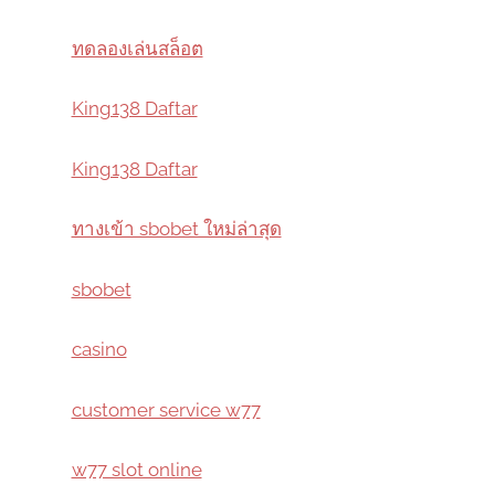
ทดลองเล่นสล็อต
King138 Daftar
King138 Daftar
ทางเข้า sbobet ใหม่ล่าสุด
sbobet
casino
customer service w77
w77 slot online