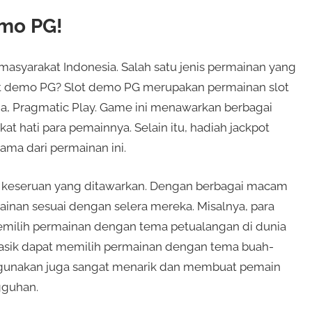
emo PG!
n masyarakat Indonesia. Salah satu jenis permainan yang
lot demo PG? Slot demo PG merupakan permainan slot
a, Pragmatic Play. Game ini menawarkan berbagai
 hati para pemainnya. Selain itu, hadiah jackpot
ama dari permainan ini.
h keseruan yang ditawarkan. Dengan berbagai macam
inan sesuai dengan selera mereka. Misalnya, para
emilih permainan dengan tema petualangan di dunia
lasik dapat memilih permainan dengan tema buah-
 digunakan juga sangat menarik dan membuat pemain
gguhan.