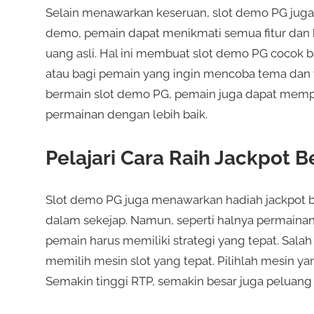
Selain menawarkan keseruan, slot demo PG jug
demo, pemain dapat menikmati semua fitur dan
uang asli. Hal ini membuat slot demo PG cocok 
atau bagi pemain yang ingin mencoba tema dan f
bermain slot demo PG, pemain juga dapat mempe
permainan dengan lebih baik.
Pelajari Cara Raih Jackpot B
Slot demo PG juga menawarkan hadiah jackpot 
dalam sekejap. Namun, seperti halnya permainan 
pemain harus memiliki strategi yang tepat. Sala
memilih mesin slot yang tepat. Pilihlah mesin y
Semakin tinggi RTP, semakin besar juga peluang