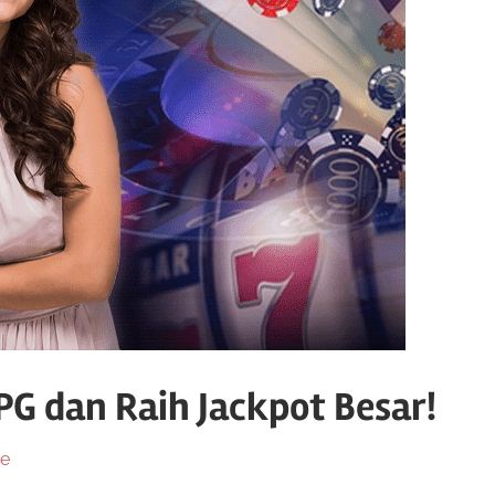
G dan Raih Jackpot Besar!
ne