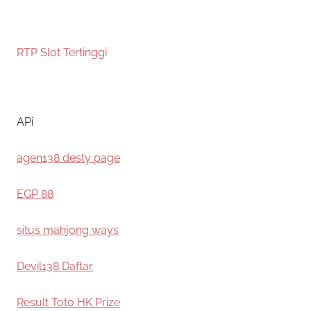
RTP Slot Tertinggi
APi
agen138 desty page
EGP 88
situs mahjong ways
Devil138 Daftar
Result Toto HK Prize