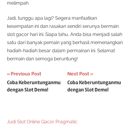
melimpah.
Jadi, tunggu apa lagi? Segera manfaatkan
kesempatan ini dan rasakan sendiri serunya bermain
slot gacor hari ini. Siapa tahu, Anda bisa menjadi salah
satu dari banyak pemain yang berhasil memenangkan
hadiah-hadiah besar dalam permainan ini. Selamat
bermain dan semoga beruntung!
Navigasi
Previous Post
Next Post
Coba Keberuntunganmu
Coba Keberuntunganmu
pos
dengan Slot Demo!
dengan Slot Demo!
Judi Slot Online Gacor Pragmatic