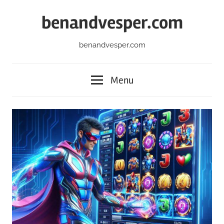
Skip
benandvesper.com
to
content
benandvesper.com
Menu