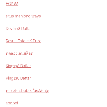
EGP 88
situs mahjong ways
Devil138 Daftar
Result Toto HK Prize
ทดลองเล่นสล็อต
King138 Daftar
King138 Daftar
ทางเข้า sbobet ใหม่ล่าสุด
sbobet