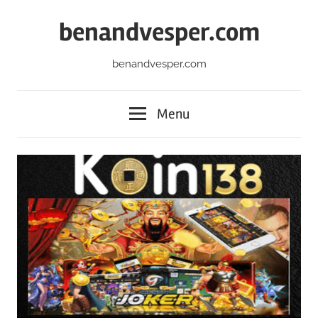
Skip
benandvesper.com
to
content
benandvesper.com
Menu