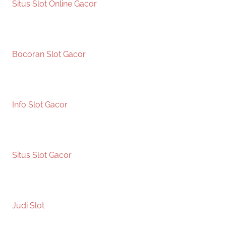
Situs Slot Online Gacor
Bocoran Slot Gacor
Info Slot Gacor
Situs Slot Gacor
Judi Slot