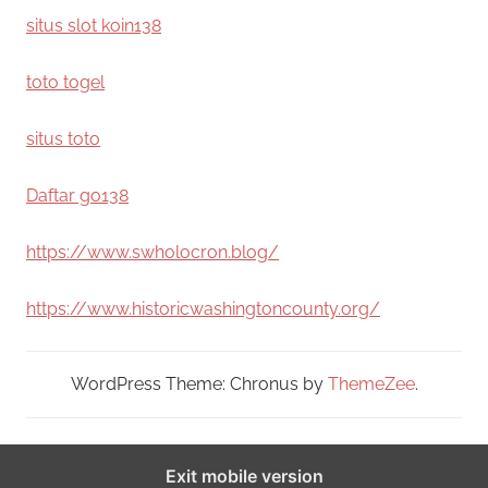
situs slot koin138
toto togel
situs toto
Daftar go138
https://www.swholocron.blog/
https://www.historicwashingtoncounty.org/
WordPress Theme: Chronus by
ThemeZee
.
Exit mobile version