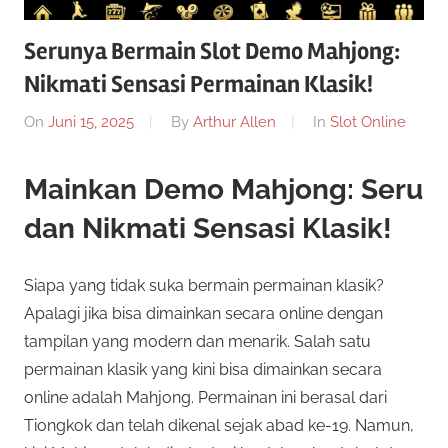
Serunya Bermain Slot Demo Mahjong:
Nikmati Sensasi Permainan Klasik!
On
Juni 15, 2025
By
Arthur Allen
In
Slot Online
Mainkan Demo Mahjong: Seru
dan Nikmati Sensasi Klasik!
Siapa yang tidak suka bermain permainan klasik?
Apalagi jika bisa dimainkan secara online dengan
tampilan yang modern dan menarik. Salah satu
permainan klasik yang kini bisa dimainkan secara
online adalah Mahjong. Permainan ini berasal dari
Tiongkok dan telah dikenal sejak abad ke-19. Namun,