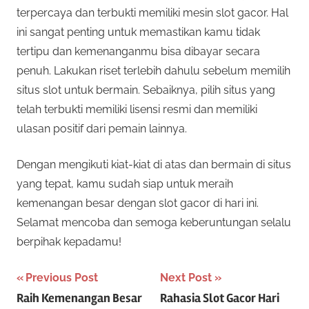
terpercaya dan terbukti memiliki mesin slot gacor. Hal
ini sangat penting untuk memastikan kamu tidak
tertipu dan kemenanganmu bisa dibayar secara
penuh. Lakukan riset terlebih dahulu sebelum memilih
situs slot untuk bermain. Sebaiknya, pilih situs yang
telah terbukti memiliki lisensi resmi dan memiliki
ulasan positif dari pemain lainnya.
Dengan mengikuti kiat-kiat di atas dan bermain di situs
yang tepat, kamu sudah siap untuk meraih
kemenangan besar dengan slot gacor di hari ini.
Selamat mencoba dan semoga keberuntungan selalu
berpihak kepadamu!
Navigasi
Previous Post
Next Post
Raih Kemenangan Besar
Rahasia Slot Gacor Hari
pos