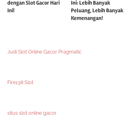
dengan Slot Gacor Hari
Ini: Lebih Banyak
Ini!
Peluang, Lebih Banyak
Kemenangan!
Judi Slot Online Gacor Pragmatic
Fire138 Slot
situs slot online gacor