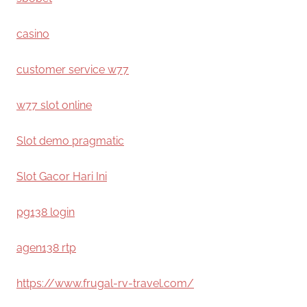
casino
customer service w77
w77 slot online
Slot demo pragmatic
Slot Gacor Hari Ini
pg138 login
agen138 rtp
https://www.frugal-rv-travel.com/