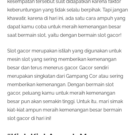
kesempatan tersebut sulit didapatkan karena faktor
keberuntungan yang tidak selalu berpihak. Tapi jangan
khawatir, karena di hari ini, ada satu cara ampuh yang
dapat kamu coba untuk meraih kemenangan besar
saat bermain slot, yaitu dengan bermain slot gacor!
Slot gacor merupakan istilah yang digunakan untuk
mesin slot yang sering memberikan kemenangan
besar dan terus menerus gacor. Gacor sendiri
merupakan singkatan dari Gampang Cor atau sering
memberikan kemenangan. Dengan bermain slot
gacor, peluang kamu untuk meraih kemenangan
besar pun akan semakin tinggi. Untuk itu, mari simak
kiat-kiat ampun meraih kemenangan besar bermain
slot gacor di hari ini!