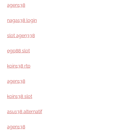
agen138
naga138 login
slot agen338
egp88 slot
koin138 rtp
agen138
koin138 slot
asu138 alternatif
agen138