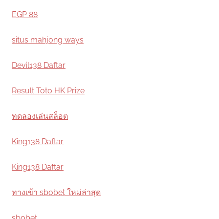
EGP 88
situs mahjong ways
Devil138 Daftar
Result Toto HK Prize
ทดลองเล่นสล็อต
King138 Daftar
King138 Daftar
ทางเข้า sbobet ใหม่ล่าสุด
sbobet