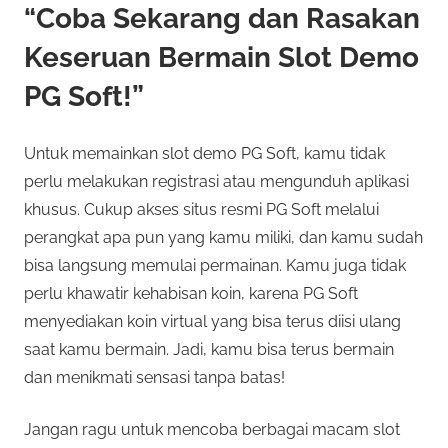
“Coba Sekarang dan Rasakan
Keseruan Bermain Slot Demo
PG Soft!”
Untuk memainkan slot demo PG Soft, kamu tidak
perlu melakukan registrasi atau mengunduh aplikasi
khusus. Cukup akses situs resmi PG Soft melalui
perangkat apa pun yang kamu miliki, dan kamu sudah
bisa langsung memulai permainan. Kamu juga tidak
perlu khawatir kehabisan koin, karena PG Soft
menyediakan koin virtual yang bisa terus diisi ulang
saat kamu bermain. Jadi, kamu bisa terus bermain
dan menikmati sensasi tanpa batas!
Jangan ragu untuk mencoba berbagai macam slot