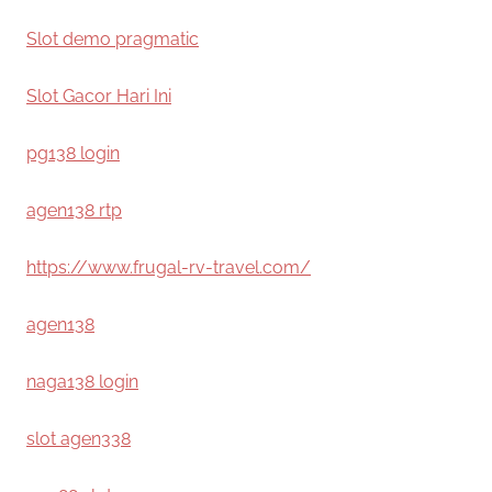
Slot demo pragmatic
Slot Gacor Hari Ini
pg138 login
agen138 rtp
https://www.frugal-rv-travel.com/
agen138
naga138 login
slot agen338