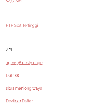
W77 Slot
RTP Slot Tertinggi
APi
agen138 desty page
EGP 88
situs mahjong ways
Devil138 Daftar