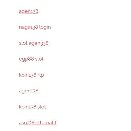
agen138
naga138 login
slot agen338
egp88 slot
koin138 rtp
agen138
koin138 slot
asu138 alternatif