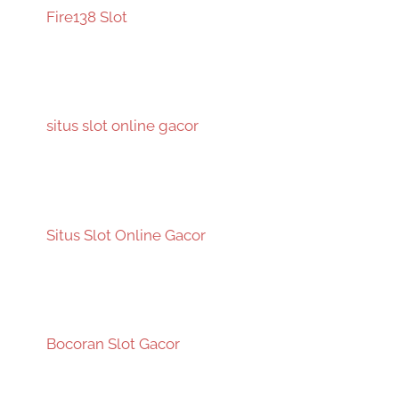
Fire138 Slot
situs slot online gacor
Situs Slot Online Gacor
Bocoran Slot Gacor