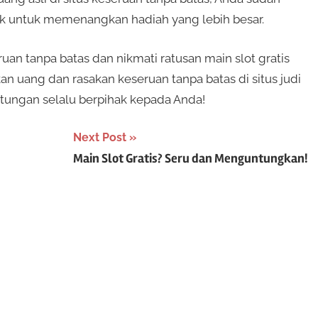
ik untuk memenangkan hadiah yang lebih besar.
ruan tanpa batas dan nikmati ratusan main slot gratis
an uang dan rasakan keseruan tanpa batas di situs judi
tungan selalu berpihak kepada Anda!
Next Post
Main Slot Gratis? Seru dan Menguntungkan!