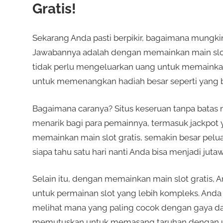
Gratis!
Sekarang Anda pasti berpikir, bagaimana mungki
Jawabannya adalah dengan memainkan main slot g
tidak perlu mengeluarkan uang untuk memainkan
untuk memenangkan hadiah besar seperti yang bi
Bagaimana caranya? Situs keseruan tanpa bata
menarik bagi para pemainnya, termasuk jackpot 
memainkan main slot gratis, semakin besar pel
siapa tahu satu hari nanti Anda bisa menjadi jut
Selain itu, dengan memainkan main slot gratis,
untuk permainan slot yang lebih kompleks. And
melihat mana yang paling cocok dengan gaya da
memutuskan untuk memasang taruhan dengan uang