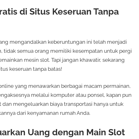
atis di Situs Keseruan Tanpa
yang mengandalkan keberuntungan ini telah menjadi
mun, tidak semua orang memiliki kesempatan untuk pergi
emainkan mesin slot. Tapi jangan khawatir, sekarang
itus keseruan tanpa batas!
di online yang menawarkan berbagai macam permainan,
mengaksesnya melalui komputer atau ponsel, kapan pun
t dan mengeluarkan biaya transportasi hanya untuk
ukannya dari kenyamanan rumah Anda.
uarkan Uang dengan Main Slot