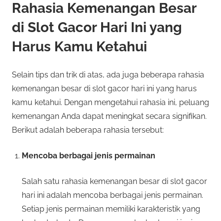
Rahasia Kemenangan Besar
di Slot Gacor Hari Ini yang
Harus Kamu Ketahui
Selain tips dan trik di atas, ada juga beberapa rahasia
kemenangan besar di slot gacor hari ini yang harus
kamu ketahui. Dengan mengetahui rahasia ini, peluang
kemenangan Anda dapat meningkat secara signifikan.
Berikut adalah beberapa rahasia tersebut:
Mencoba berbagai jenis permainan
Salah satu rahasia kemenangan besar di slot gacor
hari ini adalah mencoba berbagai jenis permainan.
Setiap jenis permainan memiliki karakteristik yang