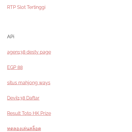
RTP Slot Tertinggi
APi
agen138 desty page
EGP 88
situs mahjong ways
Devil138 Daftar
Result Toto HK Prize
ทดลองเล่นสล็อต