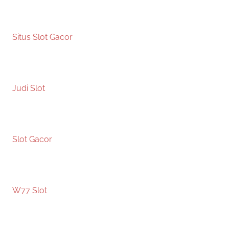
Situs Slot Gacor
Judi Slot
Slot Gacor
W77 Slot