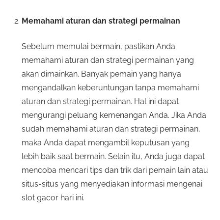
Memahami aturan dan strategi permainan
Sebelum memulai bermain, pastikan Anda
memahami aturan dan strategi permainan yang
akan dimainkan. Banyak pemain yang hanya
mengandalkan keberuntungan tanpa memahami
aturan dan strategi permainan. Hal ini dapat
mengurangi peluang kemenangan Anda. Jika Anda
sudah memahami aturan dan strategi permainan,
maka Anda dapat mengambil keputusan yang
lebih baik saat bermain. Selain itu, Anda juga dapat
mencoba mencari tips dan trik dari pemain lain atau
situs-situs yang menyediakan informasi mengenai
slot gacor hari ini.