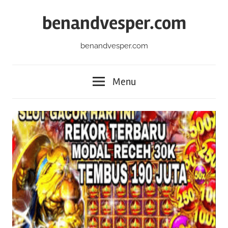
Skip
benandvesper.com
to
content
benandvesper.com
Menu