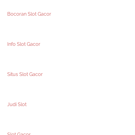
Bocoran Slot Gacor
Info Slot Gacor
Situs Slot Gacor
Judi Slot
Slot Gacor