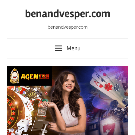
Skip
benandvesper.com
to
content
benandvesper.com
Menu