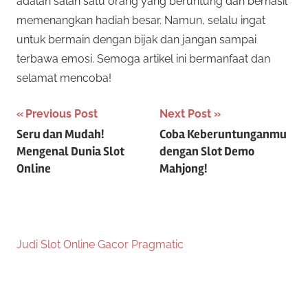
adalah salah satu orang yang beruntung dan berhasil
memenangkan hadiah besar. Namun, selalu ingat
untuk bermain dengan bijak dan jangan sampai
terbawa emosi. Semoga artikel ini bermanfaat dan
selamat mencoba!
Navigasi
Previous Post
Next Post
Seru dan Mudah!
Coba Keberuntunganmu
pos
Mengenal Dunia Slot
dengan Slot Demo
Online
Mahjong!
Judi Slot Online Gacor Pragmatic