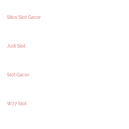
Situs Slot Gacor
Judi Slot
Slot Gacor
W77 Slot