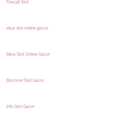
Fire138 Slot
situs slot online gacor
Situs Slot Online Gacor
Bocoran Slot Gacor
Info Slot Gacor