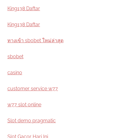
King138 Daftar
King138 Daftar
ทางเข้า sbobet ใหม่ล่าสุด
sbobet
casino
customer service w77
w77 slot online
Slot demo pragmatic
Slot Gacor Hari Ini