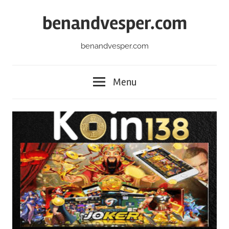
Skip
benandvesper.com
to
content
benandvesper.com
Menu