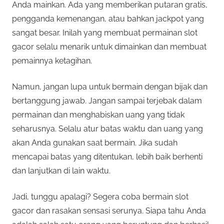
Anda mainkan. Ada yang memberikan putaran gratis,
pengganda kemenangan, atau bahkan jackpot yang
sangat besar. Inilah yang membuat permainan slot
gacor selalu menarik untuk dimainkan dan membuat
pemainnya ketagihan.
Namun, jangan lupa untuk bermain dengan bijak dan
bertanggung jawab. Jangan sampai terjebak dalam
permainan dan menghabiskan uang yang tidak
seharusnya. Selalu atur batas waktu dan uang yang
akan Anda gunakan saat bermain. Jika sudah
mencapai batas yang ditentukan, lebih baik berhenti
dan lanjutkan di lain waktu.
Jadi, tunggu apalagi? Segera coba bermain slot
gacor dan rasakan sensasi serunya. Siapa tahu Anda