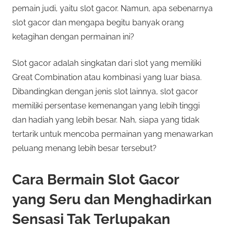
pemain judi, yaitu slot gacor. Namun, apa sebenarnya
slot gacor dan mengapa begitu banyak orang
ketagihan dengan permainan ini?
Slot gacor adalah singkatan dari slot yang memiliki
Great Combination atau kombinasi yang luar biasa.
Dibandingkan dengan jenis slot lainnya, slot gacor
memiliki persentase kemenangan yang lebih tinggi
dan hadiah yang lebih besar. Nah, siapa yang tidak
tertarik untuk mencoba permainan yang menawarkan
peluang menang lebih besar tersebut?
Cara Bermain Slot Gacor
yang Seru dan Menghadirkan
Sensasi Tak Terlupakan