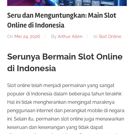
Seru dan Menguntungkan: Main Slot
Online di Indonesia
On
Mei 24, 2026
By
Arthur Allen
In
Slot Online
Serunya Bermain Slot Online
di Indonesia
Slot online telah menjadi permainan yang sangat
populer di Indonesia dalam beberapa tahun terakhir.
Hal ini tidak mengherankan mengingat maraknya
penggunaan internet dan perangkat mobile di negara
ini. Selain itu, permainan slot online juga menawarkan
keseruan dan kesenangan yang tidak dapat