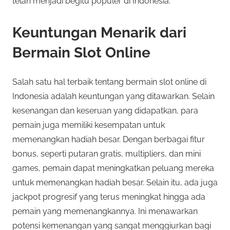
telah menjadi begitu populer di Indonesia.
Keuntungan Menarik dari
Bermain Slot Online
Salah satu hal terbaik tentang bermain slot online di
Indonesia adalah keuntungan yang ditawarkan. Selain
kesenangan dan keseruan yang didapatkan, para
pemain juga memiliki kesempatan untuk
memenangkan hadiah besar. Dengan berbagai fitur
bonus, seperti putaran gratis, multipliers, dan mini
games, pemain dapat meningkatkan peluang mereka
untuk memenangkan hadiah besar. Selain itu, ada juga
jackpot progresif yang terus meningkat hingga ada
pemain yang memenangkannya. Ini menawarkan
potensi kemenangan yang sangat menggiurkan bagi