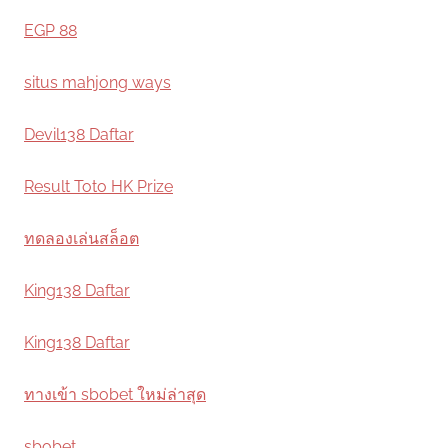
EGP 88
situs mahjong ways
Devil138 Daftar
Result Toto HK Prize
ทดลองเล่นสล็อต
King138 Daftar
King138 Daftar
ทางเข้า sbobet ใหม่ล่าสุด
sbobet