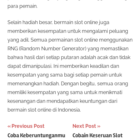
para pemain.
Selain hadiah besar, bermain slot online juga
memberikan kesempatan untuk mengalami peluang
yang adil. Semua permainan slot online menggunakan
RNG (Random Number Generator) yang memastikan
bahwa hasil dari setiap putaran adalah acak dan tidak
dapat dimanipulasi. Ini memberikan keadilan dan
kesempatan yang sama bagi setiap pemain untuk
memenangkan hadiah. Dengan begitu, semua orang
memiliki kesempatan yang sama untuk menikmati
kesenangan dan mendapatkan keuntungan dari
bermain slot online di Indonesia.
Navigasi
Previous Post
Next Post
Coba Keberuntunganmu
Cobain Keseruan Slot
pos