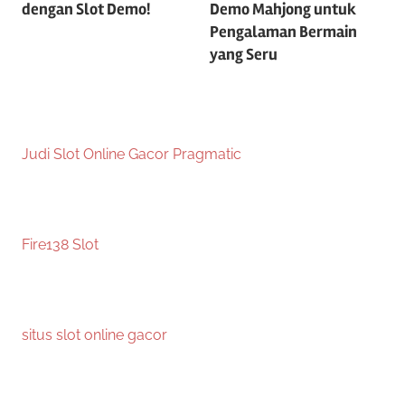
dengan Slot Demo!
Demo Mahjong untuk
Pengalaman Bermain
yang Seru
Judi Slot Online Gacor Pragmatic
Fire138 Slot
situs slot online gacor