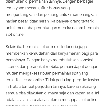
ditemukan di permainan lainnya. Dengan berbagai
tema yang menarik, fitur bonus yang
menguntungkan, dan peluang untuk memenangkan
hadiah besar, tidak heran jika banyak orang tertarik
untuk mencoba peruntungan mereka dalam bermain
slot online.
Selain itu, bermain slot online di Indonesia juga
memberikan kemudahan dan kenyamanan bagi para
pemainnya. Dengan hanya membutuhkan koneksi
internet dan perangkat mobile, pemain dapat dengan
mudah mengakses ribuan permainan slot yang
tersedia secara online. Tidak perlu lagi pergi ke kasino
fisik atau tempat perjudian lainnya, karena sekarang
semua bisa dilakukan di mana saja dan kapan saja. Ini
adalah salah satu alasan utama mengapa slot online