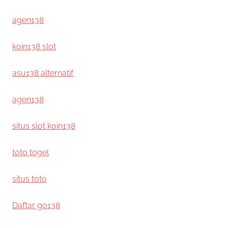
agen138
koin138 slot
asu138 alternatif
agen138
situs slot koin138
toto togel
situs toto
Daftar go138