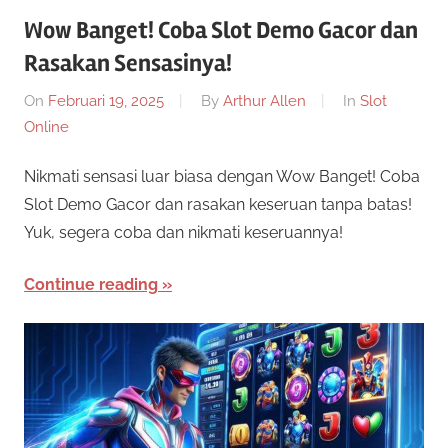
Wow Banget! Coba Slot Demo Gacor dan
Rasakan Sensasinya!
On
Februari 19, 2025
By
Arthur Allen
In
Slot
Online
Nikmati sensasi luar biasa dengan Wow Banget! Coba
Slot Demo Gacor dan rasakan keseruan tanpa batas!
Yuk, segera coba dan nikmati keseruannya!
Continue reading