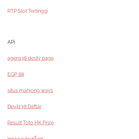
RTP Slot Tertinggi
APi
agen138 desty page
EGP 88
situs mahjong ways
Devil138 Daftar
Result Toto HK Prize
ทดลองเล่นสล็อต