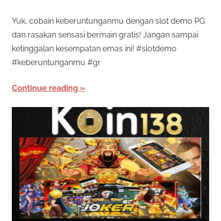
Yuk, cobain keberuntunganmu dengan slot demo PG
dan rasakan sensasi bermain gratis! Jangan sampai
ketinggalan kesempatan emas ini! #slotdemo
#keberuntunganmu #gr
Continue reading