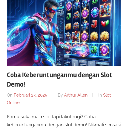
Coba Keberuntunganmu dengan Slot
Demo!
On
Februari 23, 2025
By
Arthur Allen
In
Slot
Online
Kamu suka main slot tapi takut rugi? Coba
keberuntunganmu dengan slot demo! Nikmati sensasi