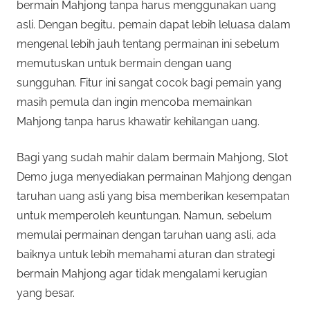
bermain Mahjong tanpa harus menggunakan uang
asli. Dengan begitu, pemain dapat lebih leluasa dalam
mengenal lebih jauh tentang permainan ini sebelum
memutuskan untuk bermain dengan uang
sungguhan. Fitur ini sangat cocok bagi pemain yang
masih pemula dan ingin mencoba memainkan
Mahjong tanpa harus khawatir kehilangan uang.
Bagi yang sudah mahir dalam bermain Mahjong, Slot
Demo juga menyediakan permainan Mahjong dengan
taruhan uang asli yang bisa memberikan kesempatan
untuk memperoleh keuntungan. Namun, sebelum
memulai permainan dengan taruhan uang asli, ada
baiknya untuk lebih memahami aturan dan strategi
bermain Mahjong agar tidak mengalami kerugian
yang besar.