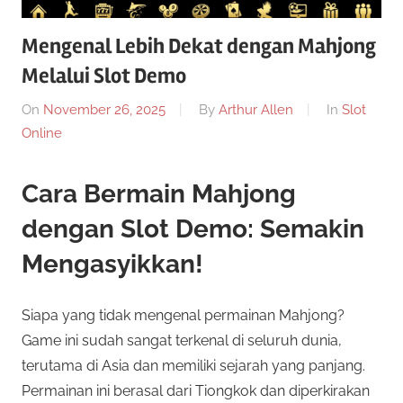
Mengenal Lebih Dekat dengan Mahjong
Melalui Slot Demo
On
November 26, 2025
By
Arthur Allen
In
Slot
Online
Cara Bermain Mahjong
dengan Slot Demo: Semakin
Mengasyikkan!
Siapa yang tidak mengenal permainan Mahjong?
Game ini sudah sangat terkenal di seluruh dunia,
terutama di Asia dan memiliki sejarah yang panjang.
Permainan ini berasal dari Tiongkok dan diperkirakan