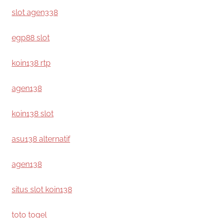
slot agen338
egp88 slot
koin138 rtp
agen138
koin138 slot
asu138 alternatif
agen138
situs slot koin138
toto togel