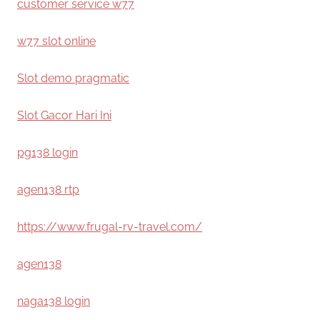
customer service w77
w77 slot online
Slot demo pragmatic
Slot Gacor Hari Ini
pg138 login
agen138 rtp
https://www.frugal-rv-travel.com/
agen138
naga138 login