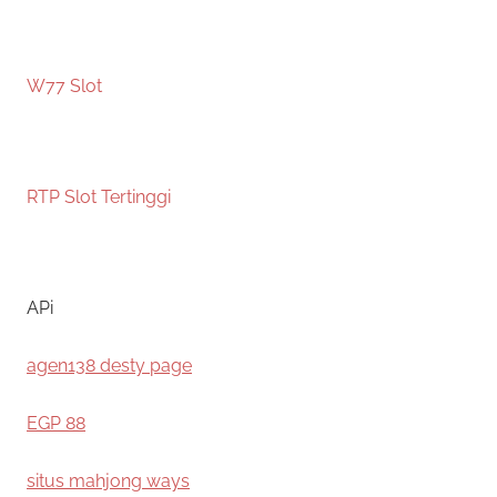
W77 Slot
RTP Slot Tertinggi
APi
agen138 desty page
EGP 88
situs mahjong ways