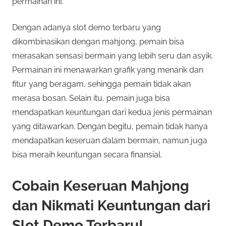
permainan ini.
Dengan adanya slot demo terbaru yang
dikombinasikan dengan mahjong, pemain bisa
merasakan sensasi bermain yang lebih seru dan asyik.
Permainan ini menawarkan grafik yang menarik dan
fitur yang beragam, sehingga pemain tidak akan
merasa bosan. Selain itu, pemain juga bisa
mendapatkan keuntungan dari kedua jenis permainan
yang ditawarkan. Dengan begitu, pemain tidak hanya
mendapatkan keseruan dalam bermain, namun juga
bisa meraih keuntungan secara finansial.
Cobain Keseruan Mahjong
dan Nikmati Keuntungan dari
Slot Demo Terbaru!