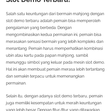
Salah satu keuntungan dari bermain mahjong dengan
slot demo terbaru adalah pemain bisa memperoleh
pengalaman yang berbeda. Dengan
mengombinasikan kedua permainan ini, pemain bisa
merasakan sensasi bermain yang lebih kompleks dan
menantang. Pemain harus memperhatikan kombinasi
ubin atau kartu pada papan mahjong, sambil
menunggu simbol yang keluar pada mesin slot demo.
Hal ini akan membuat pemain merasa lebih tertantang
dan semakin terpacu untuk memenangkan
permainan.
Selain itu, dengan adanya slot demo terbaru, pemain
juga memiliki kesempatan untuk meraih keuntungan
yang lebih besar. Dengan fitur-fitur yang ditawarkan,