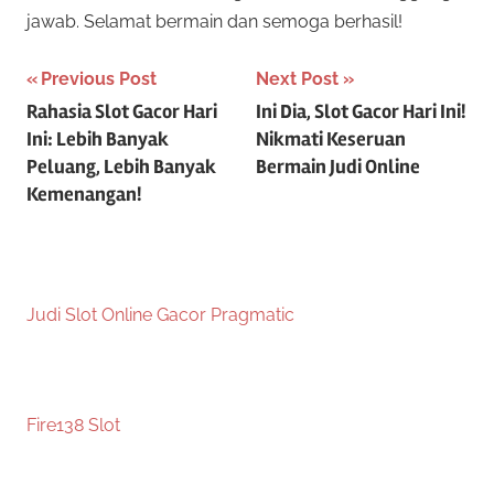
jawab. Selamat bermain dan semoga berhasil!
Navigasi
Previous Post
Next Post
Rahasia Slot Gacor Hari
Ini Dia, Slot Gacor Hari Ini!
pos
Ini: Lebih Banyak
Nikmati Keseruan
Peluang, Lebih Banyak
Bermain Judi Online
Kemenangan!
Judi Slot Online Gacor Pragmatic
Fire138 Slot