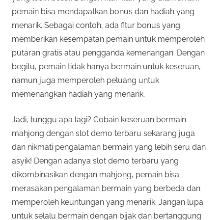
pemain bisa mendapatkan bonus dan hadiah yang
menarik. Sebagai contoh, ada fitur bonus yang
memberikan kesempatan pemain untuk memperoleh
putaran gratis atau pengganda kemenangan. Dengan
begitu, pemain tidak hanya bermain untuk keseruan,
namun juga memperoleh peluang untuk
memenangkan hadiah yang menarik.
Jadi, tunggu apa lagi? Cobain keseruan bermain
mahjong dengan slot demo terbaru sekarang juga
dan nikmati pengalaman bermain yang lebih seru dan
asyik! Dengan adanya slot demo terbaru yang
dikombinasikan dengan mahjong, pemain bisa
merasakan pengalaman bermain yang berbeda dan
memperoleh keuntungan yang menarik. Jangan lupa
untuk selalu bermain dengan bijak dan bertanggung