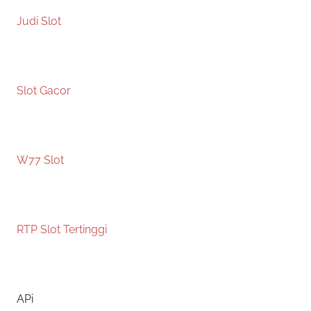
Judi Slot
Slot Gacor
W77 Slot
RTP Slot Tertinggi
APi