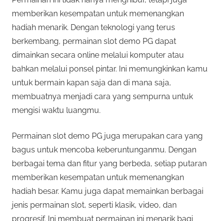
memberikan kesempatan untuk memenangkan
hadiah menarik. Dengan teknologi yang terus
berkembang, permainan slot demo PG dapat
dimainkan secara online melalui komputer atau
bahkan melalui ponsel pintar. Ini memungkinkan kamu
untuk bermain kapan saja dan di mana saja,
membuatnya menjadi cara yang sempurna untuk
mengisi waktu luangmu.
Permainan slot demo PG juga merupakan cara yang
bagus untuk mencoba keberuntunganmu. Dengan
berbagai tema dan fitur yang berbeda, setiap putaran
memberikan kesempatan untuk memenangkan
hadiah besar. Kamu juga dapat memainkan berbagai
jenis permainan slot, seperti klasik, video, dan
progresif. Ini membuat permainan ini menarik bagi