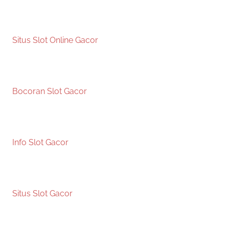
Situs Slot Online Gacor
Bocoran Slot Gacor
Info Slot Gacor
Situs Slot Gacor