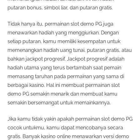
putaran bonus, simbol liar, dan putaran gratis.
Tidak hanya itu, permainan slot demo PG juga
menawarkan hadiah yang menggiurkan. Dengan
setiap putaran, kamu memiliki kesempatan untuk
memenangkan hadiah uang tunai, putaran gratis, atau
bahkan jackpot progresif. Jackpot progresif adalah
hadiah utama yang terus bertambah saat pemain
memasang taruhan pada permainan yang sama di
berbagai kasino. Hal ini membuat permainan slot
demo PG semakin menarik dan membuat kamu
semakin bersemangat untuk memainkannya.
Jika kamu tidak yakin apakah permainan slot demo PG
cocok untukmu, kamu dapat mencobanya secara
gratis. Banyak kasino online menawarkan versi demo