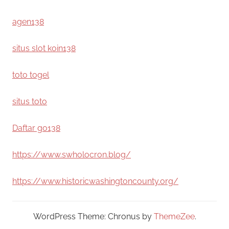
agen138
situs slot koin138
toto togel
situs toto
Daftar go138
https://www.swholocron.blog/
https://www.historicwashingtoncounty.org/
WordPress Theme: Chronus by
ThemeZee
.