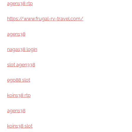
agen138 rtp
https://www.frugal-rv-travel.com/
agen138
naga138 login
slot agen338
egp88 slot
koin138 rtp
agen138
koin138 slot