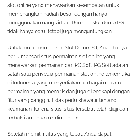
slot online yang menawarkan kesempatan untuk
memenangkan hadiah besar dengan hanya
menggunakan uang virtual. Bermain slot demo PG
tidak hanya seru, tetapi juga menguntungkan.
Untuk mulai memainkan Slot Demo PG, Anda hanya
perlu mencari situs permainan slot online yang
menawarkan permainan dari PG Soft. PG Soft adalah
salah satu penyedia permainan slot online terkemuka
di Indonesia yang menyediakan berbagai macam
permainan yang menarik dan juga dilengkapi dengan
fitur yang canggih. Tidak perlu khawatir tentang
keamanan, karena situs-situs tersebut telah diuji dan
terbukti aman untuk dimainkan.
Setelah memilih situs yang tepat, Anda dapat