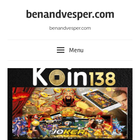
Skip
benandvesper.com
to
content
benandvesper.com
Menu