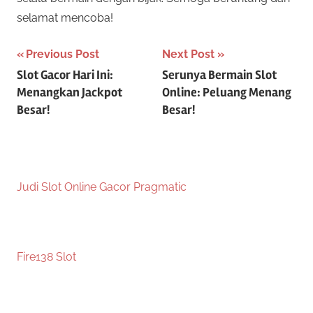
selamat mencoba!
Navigasi
Previous Post
Next Post
Slot Gacor Hari Ini:
Serunya Bermain Slot
pos
Menangkan Jackpot
Online: Peluang Menang
Besar!
Besar!
Judi Slot Online Gacor Pragmatic
Fire138 Slot