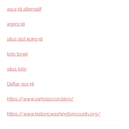
asu138 alternatif
agen138
situs slot koin138
toto togel
situs toto
Daftar go138
https://www.swholocron.blog/
https://www.historicwashingtoncounty.org/