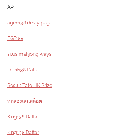
APi
agen138 desty page
EGP 88
situs mahjong ways
Devil138 Daftar
Result Toto HK Prize
ทดลองเล่นสล็อต
King138 Daftar
King138 Daftar