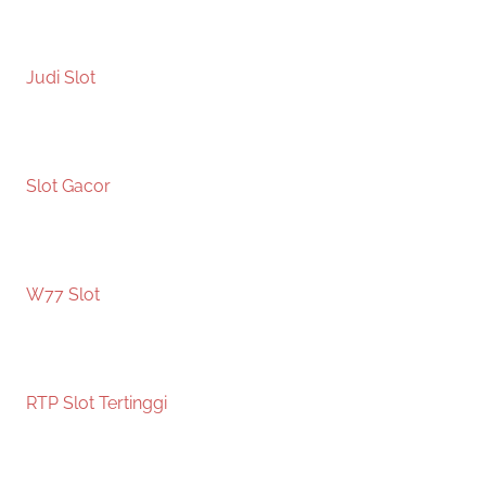
Judi Slot
Slot Gacor
W77 Slot
RTP Slot Tertinggi