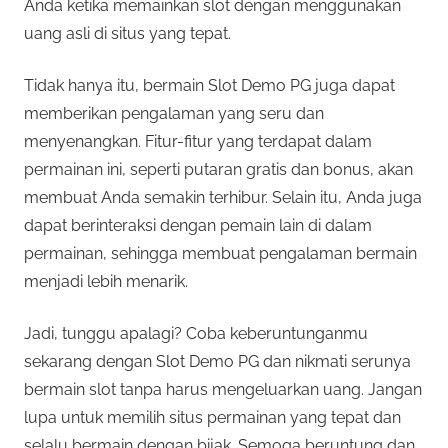
Anda ketika memainkan slot dengan menggunakan
uang asli di situs yang tepat.
Tidak hanya itu, bermain Slot Demo PG juga dapat
memberikan pengalaman yang seru dan
menyenangkan. Fitur-fitur yang terdapat dalam
permainan ini, seperti putaran gratis dan bonus, akan
membuat Anda semakin terhibur. Selain itu, Anda juga
dapat berinteraksi dengan pemain lain di dalam
permainan, sehingga membuat pengalaman bermain
menjadi lebih menarik.
Jadi, tunggu apalagi? Coba keberuntunganmu
sekarang dengan Slot Demo PG dan nikmati serunya
bermain slot tanpa harus mengeluarkan uang. Jangan
lupa untuk memilih situs permainan yang tepat dan
selalu bermain dengan bijak. Semoga beruntung dan