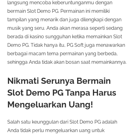
langsung mencoba keberuntunganmu dengan
bermain Slot Demo PG. Permainan ini memiliki
tampilan yang menarik dan juga dilengkapi dengan
musik yang seru. Anda akan merasa seperti sedang
berada di kasino sungguhan ketika memainkan Slot
Demo PG. Tidak hanya itu, PG Soft juga menawarkan
berbagai macam tema permainan yang berbeda,
sehingga Anda tidak akan bosan saat memainkannya.
Nikmati Serunya Bermain
Slot Demo PG Tanpa Harus
Mengeluarkan Uang!
Salah satu keunggulan dari Slot Demo PG adalah
Anda tidak perlu mengeluarkan uang untuk