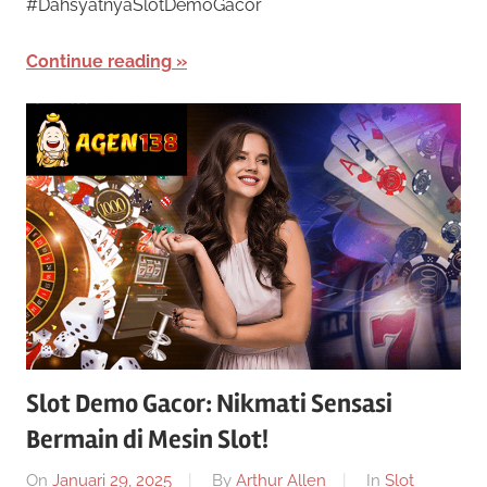
#DahsyatnyaSlotDemoGacor
Continue reading
Slot Demo Gacor: Nikmati Sensasi
Bermain di Mesin Slot!
On
Januari 29, 2025
By
Arthur Allen
In
Slot