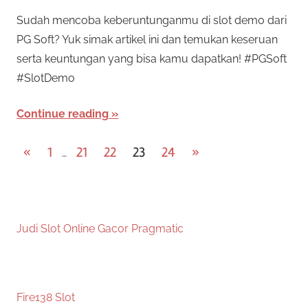
Sudah mencoba keberuntunganmu di slot demo dari
PG Soft? Yuk simak artikel ini dan temukan keseruan
serta keuntungan yang bisa kamu dapatkan! #PGSoft
#SlotDemo
Continue reading
Paginasi
Previous
Next
«
1
21
22
23
24
»
…
Posts
Posts
pos
Judi Slot Online Gacor Pragmatic
Fire138 Slot