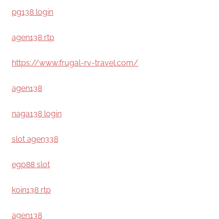
pg138 login
agen138 rtp
https://www.frugal-rv-travel.com/
agen138
naga138 login
slot agen338
egp88 slot
koin138 rtp
agen138