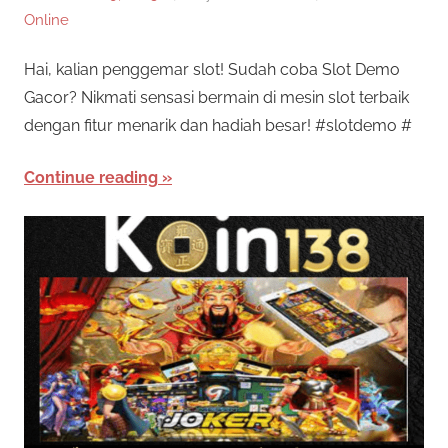
Online
Hai, kalian penggemar slot! Sudah coba Slot Demo
Gacor? Nikmati sensasi bermain di mesin slot terbaik
dengan fitur menarik dan hadiah besar! #slotdemo #
Continue reading