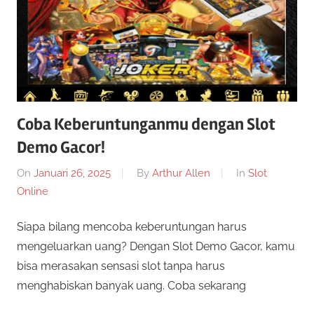
Coba Keberuntunganmu dengan Slot
Demo Gacor!
On
Januari 26, 2025
By
Arthur Allen
In
Slot
Online
Siapa bilang mencoba keberuntungan harus
mengeluarkan uang? Dengan Slot Demo Gacor, kamu
bisa merasakan sensasi slot tanpa harus
menghabiskan banyak uang. Coba sekarang