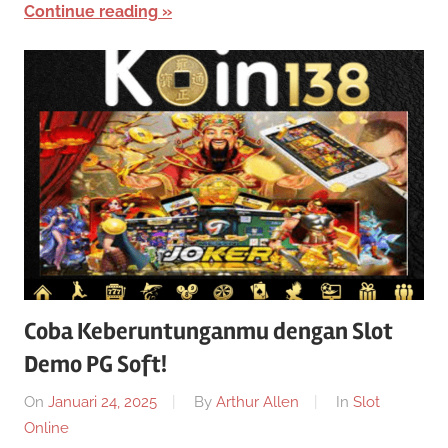
Continue reading
Coba Keberuntunganmu dengan Slot
Demo PG Soft!
On
Januari 24, 2025
By
Arthur Allen
In
Slot
Online