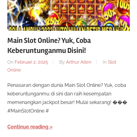
Main Slot Online? Yuk, Coba
Keberuntunganmu Disini!
On
Februari 2, 2025
By
Arthur Allen
In
Slot
Online
Penasaran dengan dunia Main Slot Online? Yuk, coba
keberuntunganmu di sini dan raih kesempatan
memenangkan jackpot besar! Mulai sekarang! ���
#MainSlotOnline #
Continue reading