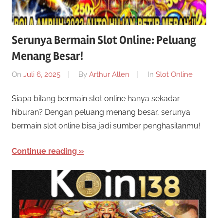
Serunya Bermain Slot Online: Peluang
Menang Besar!
On
Juli 6, 2025
By
Arthur Allen
In
Slot Online
Siapa bilang bermain slot online hanya sekadar
hiburan? Dengan peluang menang besar, serunya
bermain slot online bisa jadi sumber penghasilanmu!
Continue reading