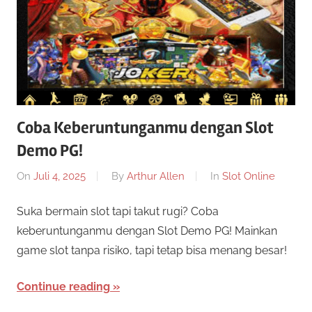
Coba Keberuntunganmu dengan Slot
Demo PG!
On
Juli 4, 2025
By
Arthur Allen
In
Slot Online
Suka bermain slot tapi takut rugi? Coba
keberuntunganmu dengan Slot Demo PG! Mainkan
game slot tanpa risiko, tapi tetap bisa menang besar!
Continue reading