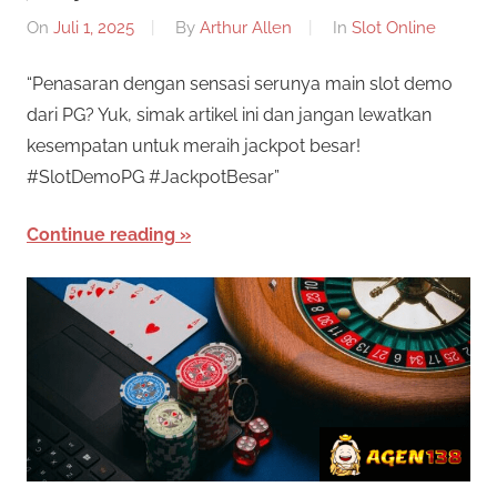
On
Juli 1, 2025
By
Arthur Allen
In
Slot Online
“Penasaran dengan sensasi serunya main slot demo
dari PG? Yuk, simak artikel ini dan jangan lewatkan
kesempatan untuk meraih jackpot besar!
#SlotDemoPG #JackpotBesar”
Continue reading