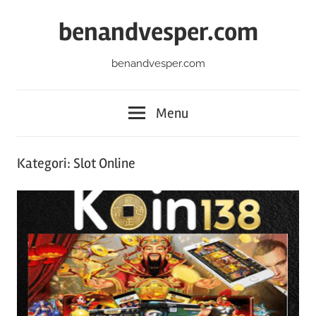
Skip
benandvesper.com
to
content
benandvesper.com
Menu
Kategori:
Slot Online