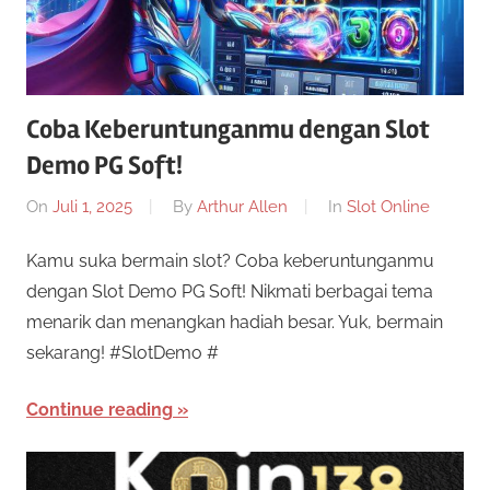
Coba Keberuntunganmu dengan Slot
Demo PG Soft!
On
Juli 1, 2025
By
Arthur Allen
In
Slot Online
Kamu suka bermain slot? Coba keberuntunganmu
dengan Slot Demo PG Soft! Nikmati berbagai tema
menarik dan menangkan hadiah besar. Yuk, bermain
sekarang! #SlotDemo #
Continue reading