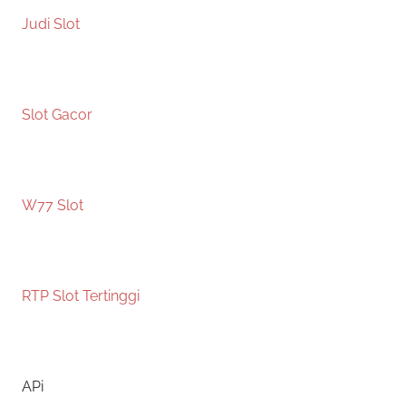
Judi Slot
Slot Gacor
W77 Slot
RTP Slot Tertinggi
APi