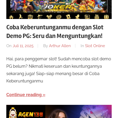
Coba Keberuntunganmu dengan Slot
Demo PG: Seru dan Menguntungkan!
On
Juli 11, 2025
By
Arthur Allen
In
Slot Online
Hai, para penggemar slot! Sudah mencoba slot demo
PG belum? Nikmati keseruan dan keuntungannya
sekarang juga! Siap-siap menang besar di Coba
Keberuntunganmu
Continue reading