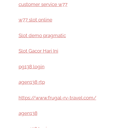
customer service w77
w77 slot online
Slot demo pragmatic
Slot Gacor Hari Ini
pg138 login
agen138 rtp
https://www.frugal-rv-travel.com/
agen138