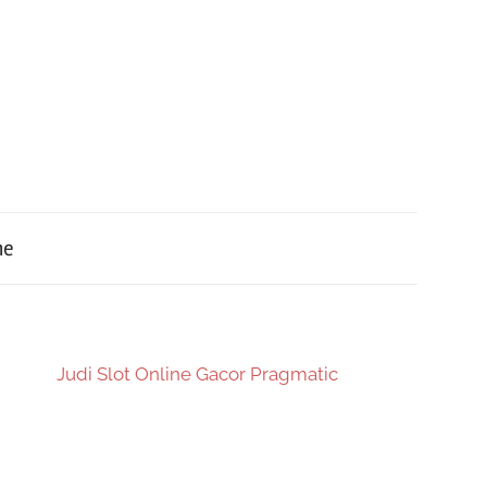
ne
Judi Slot Online Gacor Pragmatic