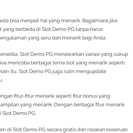
eda bisa menjadi hal yang menarik. Bagaimana jika
t yang berbeda di Slot Demo PG tanpa harus
 pengalaman yang seru dan menarik bagi Anda.
 tersedia, Slot Demo PG menawarkan variasi yang cukup
isa mencoba berbagai tema slot yang menarik seperti
Selain itu, Slot Demo PG juga rutin mengupdate
u.
gan fitur-fitur menarik seperti fitur bonus yang
tampilan yang menarik. Dengan berbagai fitur menarik
di Slot Demo PG.
ain di Slot Demo PG secara gratis dan rasakan keseruan