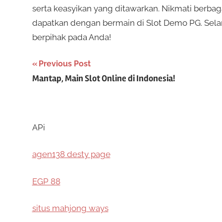
serta keasyikan yang ditawarkan. Nikmati berb
dapatkan dengan bermain di Slot Demo PG. Se
berpihak pada Anda!
Navigasi
Previous Post
Mantap, Main Slot Online di Indonesia!
pos
APi
agen138 desty page
EGP 88
situs mahjong ways