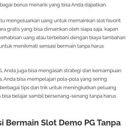
erbagai bonus menarik yang bisa Anda dapatkan.
rlu mengeluarkan uang untuk memainkan slot favorit
 gratis yang bisa dimainkan oleh siapa saja, kapan
ir kehabisan uang atau terbebani dengan biaya tambahan
ntuk menikmati sensasi bermain tanpa harus
PG, Anda juga bisa mengasah strategi dan kemampuan
 Anda bisa mempelajari pola-pola yang sering
erbagai tips dan trik untuk meningkatkan peluang
bisa belajar sambil bersenang-senang tanpa harus
i Bermain Slot Demo PG Tanpa