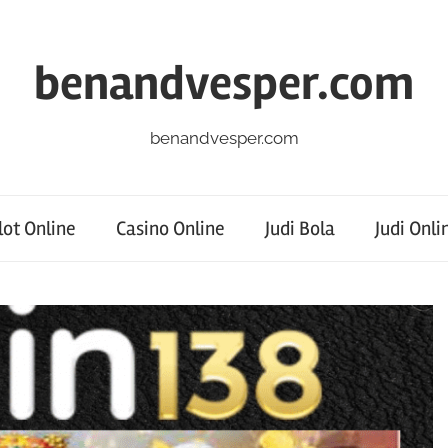
benandvesper.com
benandvesper.com
lot Online
Casino Online
Judi Bola
Judi Onli