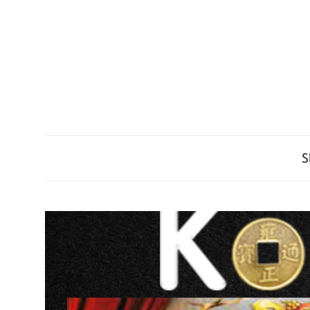
Skip
to
content
S