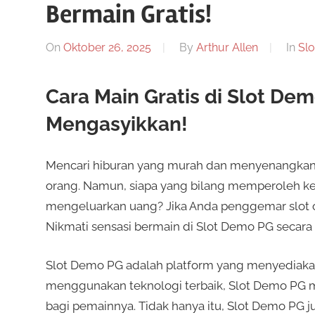
Bermain Gratis!
On
Oktober 26, 2025
By
Arthur Allen
In
Slo
Cara Main Gratis di Slot De
Mengasyikkan!
Mencari hiburan yang murah dan menyenangkan b
orang. Namun, siapa yang bilang memperoleh ke
mengeluarkan uang? Jika Anda penggemar slot on
Nikmati sensasi bermain di Slot Demo PG secara g
Slot Demo PG adalah platform yang menyediakan
menggunakan teknologi terbaik, Slot Demo PG 
bagi pemainnya. Tidak hanya itu, Slot Demo PG jug